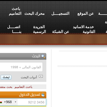
باحث
عن الموقع
التسجيــــل
محرك البحث
التعاميم
خدمة الاسانيد
الجريدة
اتصــــل
القانونية
عن الشبكة
الرسمية
بنـــــا
أدوات البحث
باحث التعاميم
بحث متقدم
+968