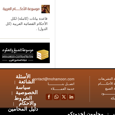
قاعدة بيانات (كاملة) لكل
الأحكام القضائية العربية (كل
الدول) .
الأسئلة
contact@mohamoon.com
عات
الشائعة
|
ـام
اتصــل بنـــــــــــــا
سياسة
خدمة العمــــــلاء
الخصوصية
|
ود
الشروط
والاحكام
|
دليل المحامين
محامون لخدمتكم