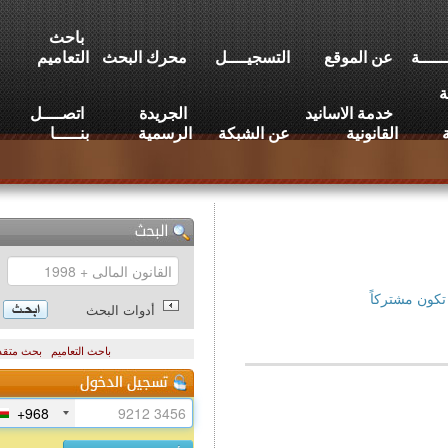
باحث
عن الموقع
التسجيــــل
محرك البحث
التعاميم
خدمة الاسانيد
الجريدة
اتصــــل
القانونية
عن الشبكة
الرسمية
بنـــــا
تركاً
أدوات البحث
باحث التعاميم
بحث متقدم
+968