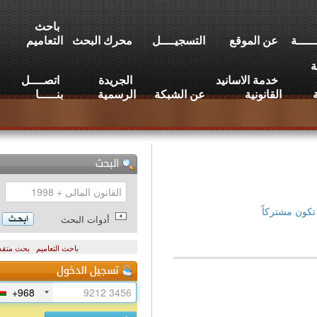
باحث
عن الموقع
التسجيــــل
محرك البحث
التعاميم
خدمة الاسانيد
الجريدة
اتصــــل
القانونية
عن الشبكة
الرسمية
بنـــــا
تركاً
أدوات البحث
باحث التعاميم
بحث متقدم
+968