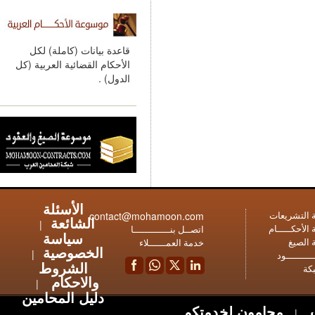
قاعدة بيانات (كاملة) لكل
الأحكام القضائية العربية (كل
الدول) .
الأسئلة
contact@mohamoon.com
عات
الشائعة
|
ـام
اتصــل بنـــــــــــــا
سياسة
خدمة العمــــــلاء
الخصوصية
|
ود
الشروط
والاحكام
|
دليل المحامين
محامون لخدمتكم