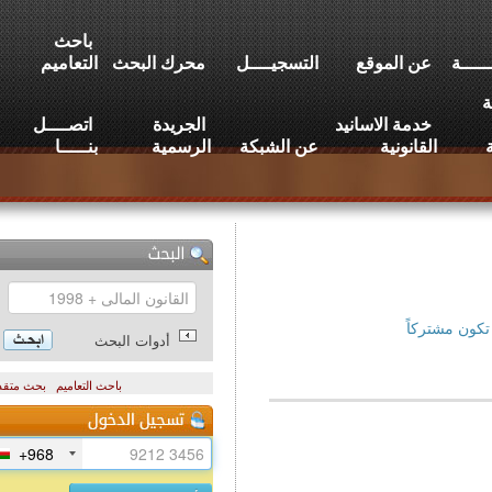
باحث
عن الموقع
التسجيــــل
محرك البحث
التعاميم
خدمة الاسانيد
الجريدة
اتصــــل
القانونية
عن الشبكة
الرسمية
بنـــــا
تركاً
أدوات البحث
باحث التعاميم
بحث متقدم
+968