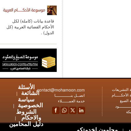
قاعدة بيانات (كاملة) لكل
الأحكام القضائية العربية (كل
الدول) .
الأسئلة
contact@mohamoon.com
عات
الشائعة
|
ـام
اتصــل بنـــــــــــــا
سياسة
خدمة العمــــــلاء
الخصوصية
|
ود
الشروط
والاحكام
|
دليل المحامين
محامون لخدمتكم