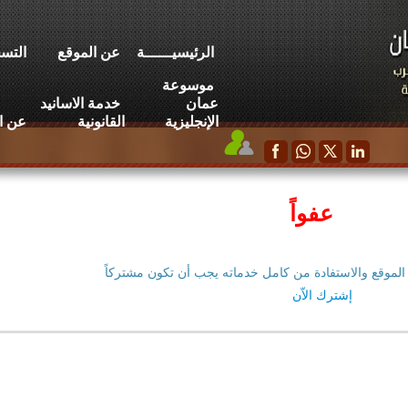
الرئيسيــــــة
عن الموقع
التسج
موسوعة
عمان
خدمة الاسانيد
الإنجليزية
القانونية
عن ا
عفواً
الموقع والاستفادة من كامل خدماته يجب أن تكون مشتركاً
إشترك الاّن