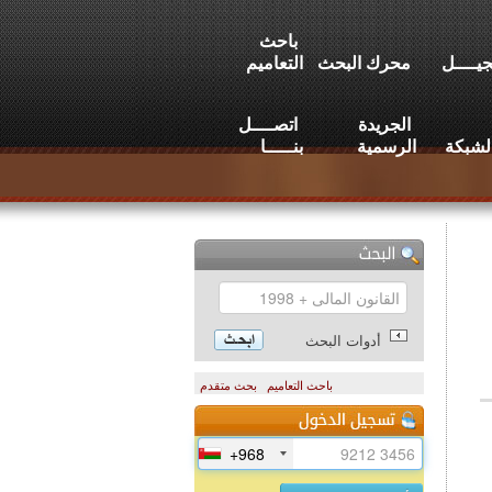
باحث
يــــل
محرك البحث
التعاميم
الجريدة
اتصــــل
لشبكة
الرسمية
بنـــــا
أدوات البحث
باحث التعاميم
بحث متقدم
+968