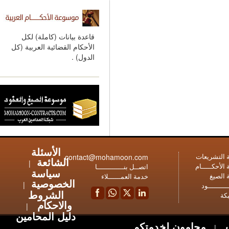
قاعدة بيانات (كاملة) لكل
الأحكام القضائية العربية (كل
الدول) .
الأسئلة
contact@mohamoon.com
عات
الشائعة
|
ـام
اتصــل بنـــــــــــــا
سياسة
خدمة العمــــــلاء
الخصوصية
|
ود
الشروط
والاحكام
|
دليل المحامين
محامون لخدمتكم