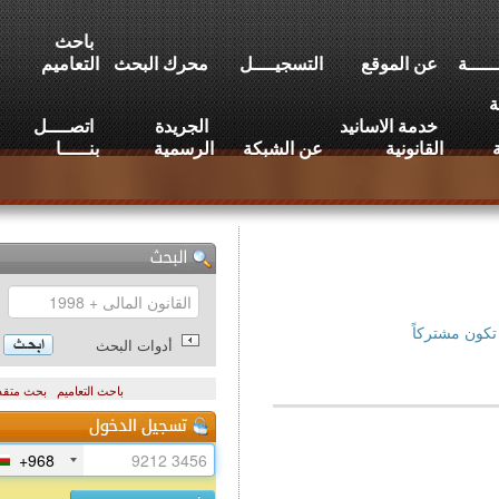
باحث
عن الموقع
التسجيــــل
محرك البحث
التعاميم
خدمة الاسانيد
الجريدة
اتصــــل
القانونية
عن الشبكة
الرسمية
بنـــــا
تركاً
أدوات البحث
باحث التعاميم
بحث متقدم
+968