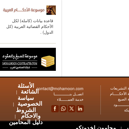
قاعدة بيانات (كاملة) لكل
الأحكام القضائية العربية (كل
الدول) .
الأسئلة
contact@mohamoon.com
عات
الشائعة
|
ـام
اتصــل بنـــــــــــــا
سياسة
خدمة العمــــــلاء
الخصوصية
|
ود
الشروط
والاحكام
|
دليل المحامين
محامون لخدمتكم