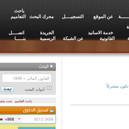
باحث
عن الموقع
التسجيــــل
محرك البحث
التعاميم
خدمة الاسانيد
الجريدة
اتصــــل
القانونية
عن الشبكة
الرسمية
بنـــــا
تركاً
أدوات البحث
باحث التعاميم
بحث متقدم
+968