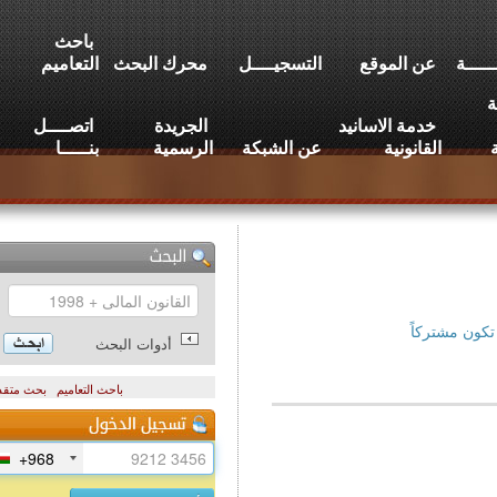
باحث
عن الموقع
التسجيــــل
محرك البحث
التعاميم
خدمة الاسانيد
الجريدة
اتصــــل
القانونية
عن الشبكة
الرسمية
بنـــــا
تركاً
أدوات البحث
باحث التعاميم
بحث متقدم
+968