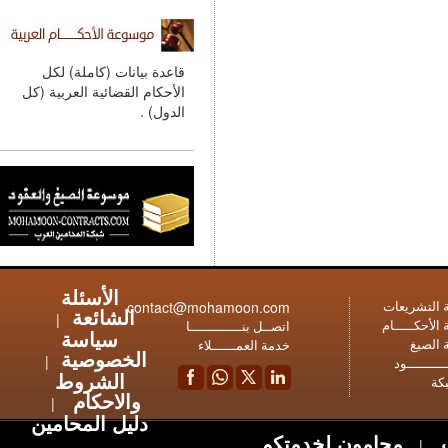
قاعدة بيانات (كاملة) لكل
الأحكام القضائية العربية (كل
الدول) .
الأسئلة
contact@mohamoon.com
عات
الشائعة
|
ـام
اتصــل بنـــــــــــــا
سياسة
خدمة العمــــــلاء
الخصوصية
|
ود
الشروط
والاحكام
|
دليل المحامين
محامون لخدمتكم