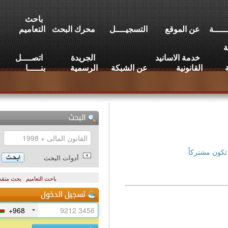
باحث
عن الموقع
التسجيــــل
محرك البحث
التعاميم
خدمة الاسانيد
الجريدة
اتصــــل
القانونية
عن الشبكة
الرسمية
بنـــــا
تركاً
أدوات البحث
باحث التعاميم
بحث متقدم
+968