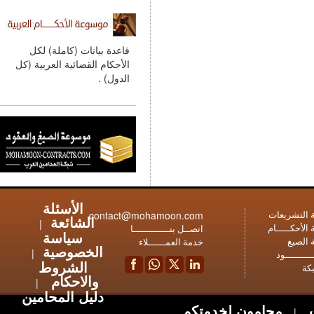
قاعدة بيانات (كاملة) لكل
الأحكام القضائية العربية (كل
الدول) .
الأسئلة
contact@mohamoon.com
عات
الشائعة
|
ـام
اتصــل بنـــــــــــــا
سياسة
خدمة العمــــــلاء
الخصوصية
|
ود
الشروط
والاحكام
|
دليل المحامين
محامون لخدمتكم