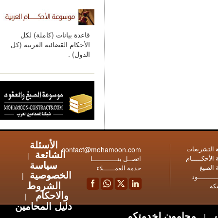
قاعدة بيانات (كاملة) لكل
الأحكام القضائية العربية (كل
الدول) .
الأسئلة
contact@mohamoon.com
عات
الشائعة
|
ـام
اتصــل بنـــــــــــــا
سياسة
خدمة العمــــــلاء
الخصوصية
|
ود
الشروط
والاحكام
|
دليل المحامين
محامون لخدمتكم