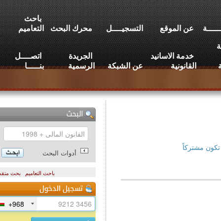
باحث
عن الموقع
التسجيــــل
محرك البحث
التعاميم
خدمة الاسانيد
الجريدة
اتصــــل
القانونية
عن الشبكة
الرسمية
بنـــــا
تركاً
أدوات البحث
باحث التعاميم
بحث متقدم
+968