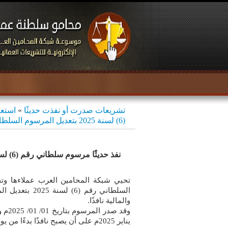
تشريعات صدرت أو نفذت حديثًا
»
استعر
(6) لسنة 2025 بتعديل المرسوم السلطاني رقم (64) لسنة 1983 بتأسيس كلية الدراسات المصرفية والمالية
والمالية نافذًا.
يناير 2025م على أن يصبح نافذًا بدءًا من يوم الإثنين 6 رجب 1446هـ- 6 يناير 2025م.