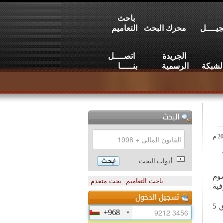
باحث
يــــل
محرك البحث
التعاميم
الجريدة
اتصــــل
لشبكة
الرسمية
بنـــــا
ية
أدوات البحث
 2025م أصبح المرسوم
باحث التعاميم
بحث متقدم
 المصرفية
وقد صدر المرسوم بتاريخ 01/ 01/ 2025م ونشرته الجريدة الرسمية لسلطنة عمان يوم الأحد 5 رجب 1446هـ- الموافق 5
+968