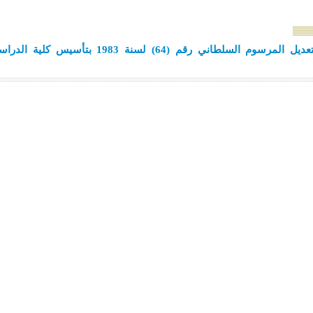
مرسوم سلطاني رقم (6) لسنة 2025 بتعديل المرسوم السلطاني رقم (64) لسنة 1983 بتأسيس ك