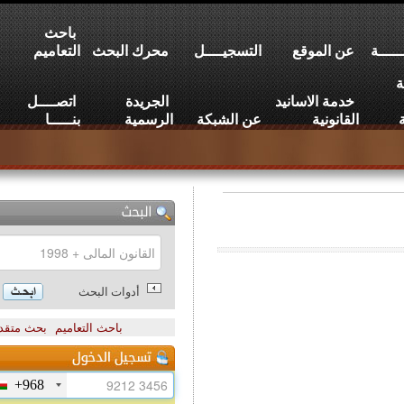
باحث
عن الموقع
التسجيــــل
محرك البحث
التعاميم
خدمة الاسانيد
الجريدة
اتصــــل
القانونية
عن الشبكة
الرسمية
بنـــــا
أدوات البحث
باحث التعاميم
بحث متقدم
+968